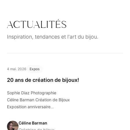
ACTUALITÉS
Inspiration, tendances et l'art du bijou.
4 mai. 2026
Expos
20 ans de création de bijoux!
Sophie Diaz Photographie
Céline Barman Création de Bijoux
Exposition anniversaire
21 mai chez Florian Opticiens à Sion
Sophie capte l’instant
depuis cinq ans,
Céline Barman
Céline façonne la matière
depuis vingt ans
.
Créatrice de bijoux