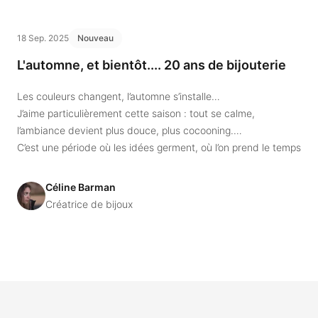
18 Sep. 2025
Nouveau
L'automne, et bientôt.... 20 ans de bijouterie
Les couleurs changent, l’automne s’installe…
J’aime particulièrement cette saison : tout se calme,
l’ambiance devient plus douce, plus cocooning.
C’est une période où les idées germent, où l’on prend le temps
de ressentir, de rêver, de créer.
Céline Barman
Créatrice de bijoux
Footer