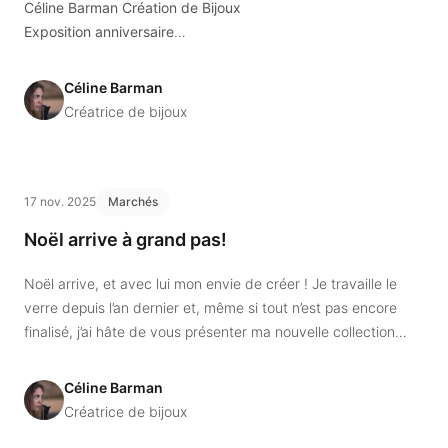
Céline Barman Création de Bijoux
Exposition anniversaire
21 mai chez Florian Opticiens à Sion
Sophie capte l’instant
depuis cinq ans,
Céline Barman
Céline façonne la matière
depuis vingt ans
.
Créatrice de bijoux
17 nov. 2025
Marchés
Noël arrive à grand pas!
Noël arrive, et avec lui mon envie de créer ! Je travaille le
verre depuis l’an dernier et, même si tout n’est pas encore
finalisé, j’ai hâte de vous présenter ma nouvelle collection
mêlant argent et verre.
Céline Barman
Créatrice de bijoux