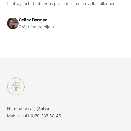
finalisé, j’ai hâte de vous présenter ma nouvelle collection
mêlant argent et verre.
Céline Barman
Créatrice de bijoux
Footer
Nendaz, Valais (Suisse)
Mobile:
+41(0)79 237 58 46