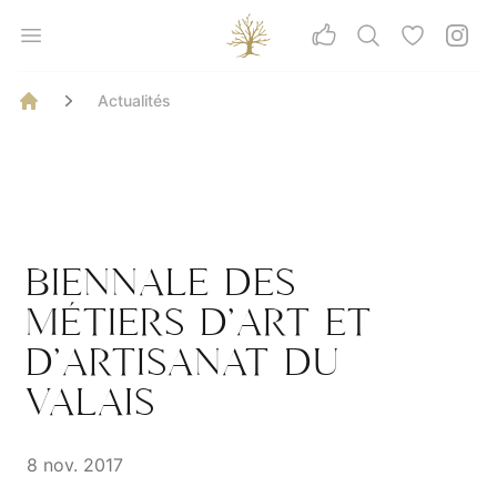
Aller au contenu principal
Céline Barman
Open menu
Rechercher
Coups de 
Insta
Vos avis
Fil d'Ariane
Actualités
BIENNALE DES
MÉTIERS D’ART ET
D’ARTISANAT DU
VALAIS
8 nov. 2017